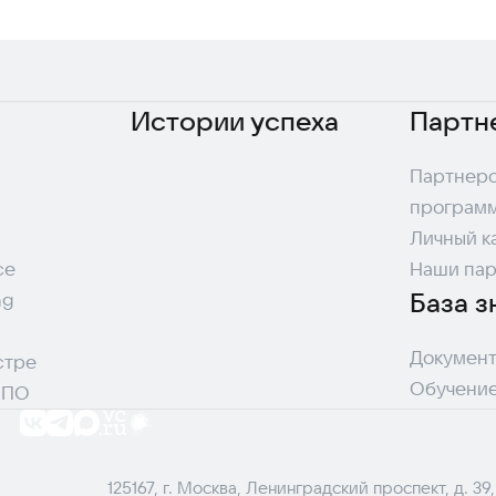
Истории успеха
Партн
Партнерс
програм
Личный к
ce
Наши па
База з
ng
Документ
стре
Обучени
 ПО
125167, г. Москва, Ленинградский проспект, д. 39,