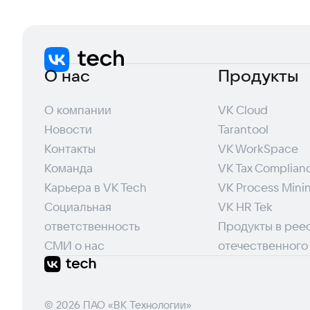
О нас
Продукты
О компании
VK Cloud
Новости
Tarantool
Контакты
VK WorkSpace
Команда
VK Tax Complian
Карьера в VK Tech
VK Process Mini
Социальная
VK HR Tek
ответственность
Продукты в рее
СМИ о нас
отечественного
© 2026 ПАО «ВК Технологии»