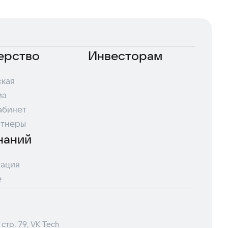
ерство
Инвесторам
кая
ма
абинет
ртнеры
наний
ация
е
 стр. 79, VK Tech