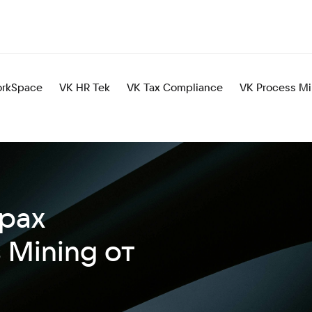
rkSpace
VK HR Tek
VK Tax Compliance
VK Process Mi
ерах
 Mining от