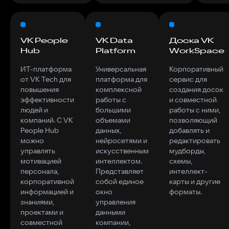
VK People
VK Data
Доска VK
Hub
Platform
WorkSpace
ИТ-платформа
Универсальная
Корпоративный
от VK Tech для
платформа для
сервис для
повышения
комплексной
создания досок
эффективности
работы с
и совместной
людей и
большими
работы с ними,
компаний. С VK
объемами
позволяющий
People Hub
данных,
добавлять и
можно
нейросетями и
редактировать
управлять
искусственным
мудборды,
мотивацией
интеллектом.
схемы,
персонала,
Представляет
интеллект-
корпоративной
собой единое
карты и другие
информацией и
окно
форматы.
знаниями,
управления
проектами и
данными
совместной
компании,