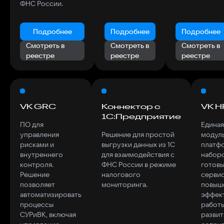
ФНС России.
Подробнее
Подробнее
Подробнее
Смотреть в
Смотреть в
Смотреть в
реестре
реестре
реестре
VK GRC
Коннектор с
VK H
1С:Предприятие
ПО для
Единая
управления
Решение для простой
модул
рисками и
выгрузки данных из 1С
платф
внутреннего
для взаимодействия с
набор
контроля.
ФНС России в режиме
готов
Решение
налогового
сервис
позволяет
мониторинга.
повыш
автоматизировать
эффек
процессы
работы
СУРиВК, включая
развит