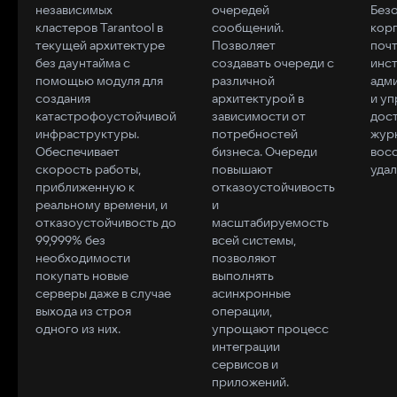
независимых
очередей
Без
кластеров Tarantool в
сообщений.
кор
текущей архитектуре
Позволяет
почт
без даунтайма с
создавать очереди с
инс
помощью модуля для
различной
адм
создания
архитектурой в
и уп
катастрофоустойчивой
зависимости от
дост
инфраструктуры.
потребностей
журн
Обеспечивает
бизнеса. Очереди
вос
скорость работы,
повышают
удал
приближенную к
отказоустойчивость
реальному времени, и
и
отказоустойчивость до
масштабируемость
99,999% без
всей системы,
необходимости
позволяют
покупать новые
выполнять
серверы даже в случае
асинхронные
выхода из строя
операции,
одного из них.
упрощают процесс
интеграции
сервисов и
приложений.