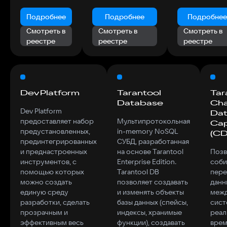
Подробнее
Подробнее
Подробнее
Tarantool
Tarantool
Tarantool
Смотреть в
Смотреть в
Смотреть в
Enterprise
Data Grid
Column
реестре
реестре
реестре
Edition
Store
ИТ-решение для
Решение класса
сбора, хранения
Отечественная
middleware для
и обработки
in-memory
ускорения ИТ-
данных компании,
колоночная
систем и
основанное на
СУБД для
Dev Platform
Tarantool
Tar
обработки
технологии in-
транзакционно
Database
Ch
Dev Platform
данных. Сочетает
memory.
аналитической
Da
предоставляет набор
Мультипротокольная
в себе сервер
Tarantool Data
обработки
Cap
предустановленных,
in-memory NoSQL
приложений,
Grid позволяет
данных в
(CD
прединтегрированных
CУБД, разработанная
гибридное
объединять
реальном
и преднастроенных
на основе Tarantool
Позв
хранилище с
данные из разных
времени.
инструментов, с
Enterprise Edition.
соби
гибкой схемой
информационных
Колоночная
помощью которых
Tarantool DB
пере
данных и мощные
систем для
СУБД Tarantool
можно создать
позволяет создавать
данн
средства
передачи
Column Store
единую среду
и изменять объекты
меж
масштабирования.
напрямую в
реализует
разработки, сделать
базы данных (спейсы,
сист
приложение,
HTAP-
прозрачным и
индексы, хранимые
реал
обрабатывает до
обработку. Это
эффективным весь
функции), создавать
врем
1 млн запросов в
дает