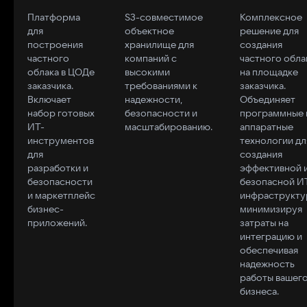
можно создать
контрольными
данные
позволяет созд
Платформа
S3-совместимое
Комплексное
единую среду
процедурами и подготовку
между
и изменять объе
для
объектное
решение для
разработки, сделать
отчетности.
системами в
базы данных (сп
построения
хранилище для
создания
прозрачным и
реальном
индексы, храни
частного
компаний с
частного обла
эффективным весь
времени на
функции), созда
Подробнее
Подробнее
облака в ЦОДе
высокими
на площадке
жизненный цикл
основе
и изменять
заказчика.
требованиями к
заказчика.
продукта.
потока
локальные функ
Смотреть в реестре
Смотреть в реестре
Включает
надежности,
Объединяет
Архитектуру Dev
событий
(триггеры и
набор готовых
безопасности и
программные 
Platform можно гибко
изменения
вспомогательн
ИТ-
масштабированию.
аппаратные
масштабировать,
данных в
функции),
инструментов
технологии дл
добавляя к базовым
источнике
использовать
для
создания
компонентам
функционально
разработки и
эффективной 
платформы внешние
встроенных мод
безопасности
безопасной И
решения через
и маркетплейс
инфраструкту
систему плагинов.
бизнес-
минимизируя
Ссылка
приложений.
затраты на
на сайт
Подробнее
Подробне
интеграцию и
Ссылка
обеспечивая
Смотреть в
на
Смотреть в
надежность
реестре
реестр
реестре
работы вашег
бизнеса.