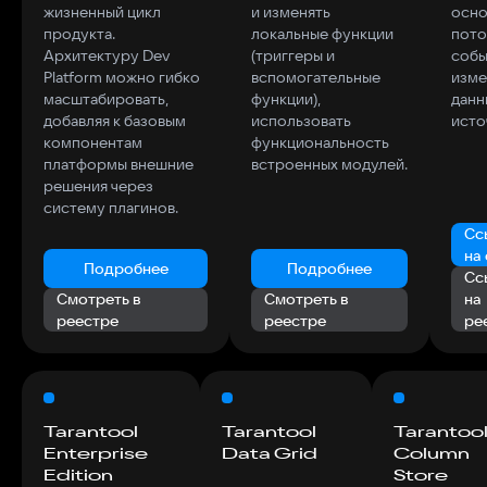
жизненный цикл
и изменять
осно
секунду и легко
возможность
продукта.
локальные функции
пото
масштабируется
выполнять
Архитектуру Dev
(триггеры и
собы
с одного
аналитику
Platform можно гибко
вспомогательные
изме
экземпляра до
мгновенно на
масштабировать,
функции),
данн
кластера.
самых новых
добавляя к базовым
использовать
исто
Поэтому можно
данных, а также
компонентам
функциональность
ускорять
уменьшить
платформы внешние
встроенных модулей.
существующую
затраты на
решения через
ИТ-
перенос и
систему плагинов.
инфраструктуру,
копирование
не перестраивая
информации.
Сс
её.
на
Подробнее
Подробнее
Сс
Смотреть в
Смотреть в
на
Подробнее
Подробнее
Подробнее
реестре
реестре
ре
Смотреть в
Смотреть в
Смотреть в
реестре
реестре
реестре
Tarantool
Tarantool
Tarantoo
Enterprise
Data Grid
Column
Edition
Store
Tarantool
Tarantool
VK D