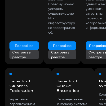
выхода из строя
операции,
Платф
Поэтому можно
данных, а та
одного из них.
упрощают процесс
решает
ускорять
уменьшить
интеграции
задачи:
существующую
затраты на
сервисов и
хранен
ИТ-
перенос и
приложений.
обрабо
инфраструктуру,
копировани
решен
не перестраивая
информации
аналит
её.
задач и
процес
разраб
Подробнее
Подробнее
Подробне
модел
машин
Смотреть в
Смотреть в
Смотреть 
обучен
реестре
реестре
реестре
Подробнее
Подробнее
Подр
Смотреть в
Смотреть в
Смот
Tarantool
Tarantool
По
реестре
реестре
реес
Clusters
Queue
Wo
Federation
Enterprise
Кор
Управляйте
Распределенная
почт
переключением
in‑memory система
VK 