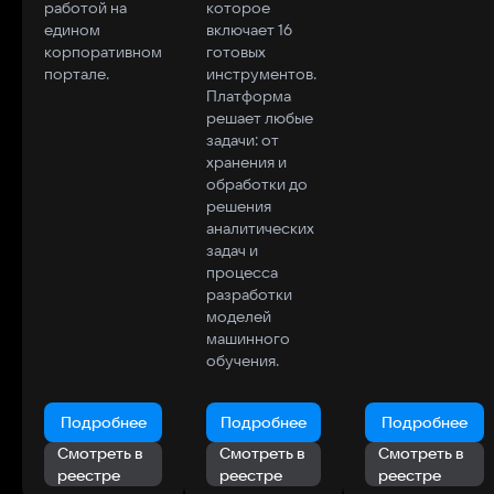
работой на
которое
едином
включает 16
корпоративном
готовых
портале.
инструментов.
Платформа
решает любые
задачи: от
хранения и
обработки до
решения
аналитических
задач и
процесса
разработки
моделей
машинного
обучения.
Подробнее
Подробнее
Подробнее
Смотреть в
Смотреть в
Смотреть в
реестре
реестре
реестре