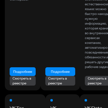
естественном
языке: можно
быстро наход
нужную
информацию,
которая хран
во внутренни
сервисах
компании,
автоматизиро
повседневные
обязанности 
решать други
рабочие задач
Подробнее
Подробнее
Смотреть в
Смотреть в
Смотреть в
реестре
реестре
реестре
VK Tax
VK
VK Data