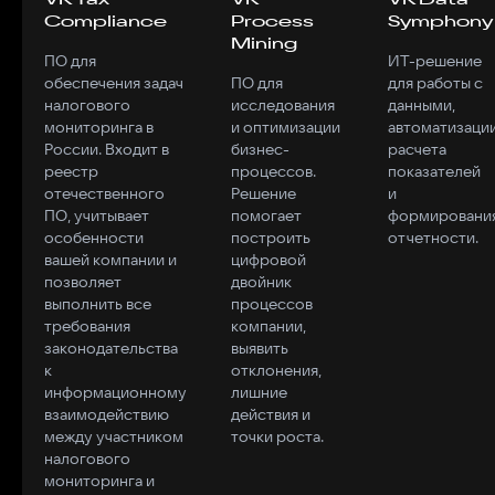
Compliance
Process
Symphony
Mining
ПО для
ИТ-решение
обеспечения задач
ПО для
для работы с
налогового
исследования
данными,
мониторинга в
и оптимизации
автоматизаци
России. Входит в
бизнес-
расчета
реестр
процессов.
показателей
отечественного
Решение
и
ПО, учитывает
помогает
формировани
особенности
построить
отчетности.
вашей компании и
цифровой
позволяет
двойник
выполнить все
процессов
требования
компании,
законодательства
выявить
к
отклонения,
информационному
лишние
взаимодействию
действия и
между участником
точки роста.
налогового
мониторинга и