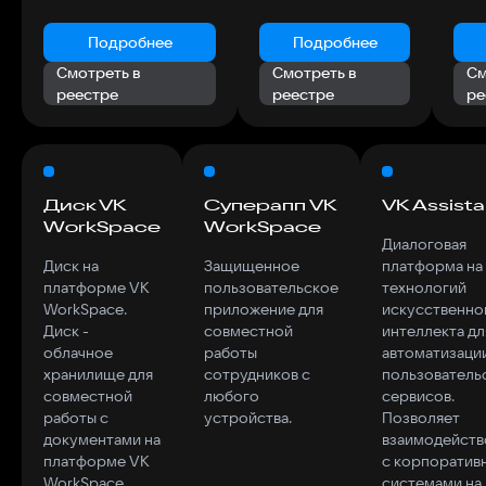
Подробнее
Подробнее
Смотреть в
Смотреть в
См
реестре
реестре
ре
Диск VK
Суперапп VK
VK Assista
WorkSpace
WorkSpace
Диалоговая
Диск на
Защищенное
платформа на
платформе VK
пользовательское
технологий
WorkSpace.
приложение для
искусственно
Диск -
совместной
интеллекта дл
облачное
работы
автоматизаци
хранилище для
сотрудников с
пользователь
совместной
любого
сервисов.
работы с
устройства.
Позволяет
документами на
взаимодейств
платформе VK
с корпоратив
WorkSpace.
системами на