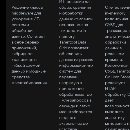
ИТ-решение для
Clusters
Queue
Platf
Решение класса
сбора, хранения
Отечественн
Federation
Enterprise
middleware для
и обработки
in-memory
Универ
ускорения ИТ-
данных компании,
колоночная
Управляйте
Распределенная
платфо
систем и
основанное на
СУБД для
переключением
in‑memory система
компле
обработки
технологии in-
транзакцион
независимых
очередей
работы
данных. Сочетает
memory.
аналитическ
кластеров Tarantool в
сообщений.
больш
в себе сервер
Tarantool Data
обработки
текущей архитектуре
Позволяет
объем
приложений,
Grid позволяет
данных в
без даунтайма с
создавать очереди с
данных,
гибридное
объединять
реальном
помощью модуля для
различной
нейрос
хранилище с
данные из разных
времени.
создания
архитектурой в
искусс
гибкой схемой
информационных
Колоночная
катастрофоустойчивой
зависимости от
интелл
данных и мощные
систем для
СУБД Taranto
инфраструктуры.
потребностей
Предст
средства
передачи
Column Stor
Обеспечивает
бизнеса. Очереди
собой 
масштабирования.
напрямую в
реализует
скорость работы,
повышают
окно
приложение,
HTAP-
приближенную к
отказоустойчивость
управл
обрабатывает до
обработку. 
реальному времени, и
и
данным
1 млн запросов в
дает
отказоустойчивость до
масштабируемость
компан
секунду и легко
возможност
99,999% без
всей системы,
которо
масштабируется
выполнять
необходимости
позволяют
включае
с одного
аналитику
покупать новые
выполнять
готовы
экземпляра до
мгновенно н
серверы даже в случае
асинхронные
инстру
кластера.
самых новых