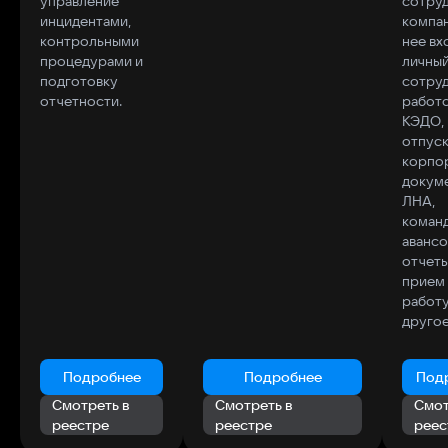
управление
сотру
инцидентами,
компан
контрольными
нее вх
процедурами и
личный
подготовку
сотруд
отчетности.
работо
КЭДО, 
отпуск
корпо
докуме
ЛНА,
коман
аванс
отчеты
прием 
работу
другое
Подробнее
Подробнее
Под
Смотреть в
Смотреть в
Смот
реестре
реестре
реес