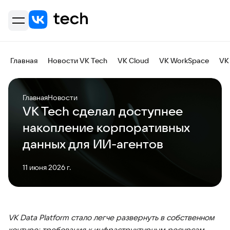
Главная
Новости VK Tech
VK Cloud
VK WorkSpace
VK
Главная
Новости
VK Tech сделал доступнее
накопление корпоративных
данных для ИИ-агентов
11 июня 2026 г.
VK Data Platform стало легче развернуть в собственном
контуре: требования к инфраструктурным ресурсам