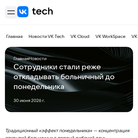
Главная
Новости VK Tech
VK Cloud
VK WorkSpace
VK
Главная
Новости
Сотрудники стали реже
откладывать больничный до
понедельника
30 июня 2026 г.
Традиционный «эффект понедельника» — концентрация
открытий больничных в первый рабочий день —