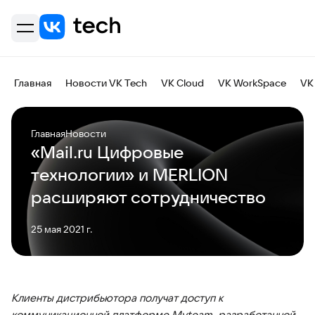
Главная
Новости VK Tech
VK Cloud
VK WorkSpace
VK
Главная
Новости
«Mail.ru Цифровые
технологии» и MERLION
расширяют сотрудничество
25 мая 2021 г.
Клиенты дистрибьютора получат доступ к
коммуникационной платформе Myteam, разработанной