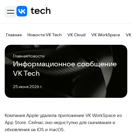
Главная
Новости VK Tech
VK Cloud
VK WorkSpace
VK
Главная
Новости
Информационное сообщение
VK Tech
25 июня 2026 г.
Компания Apple удалила приложение VK WorkSpace из
App Store. Сейчас оно недоступно для скачивания и
обновления на iOS и macOS.