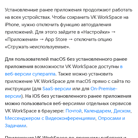
Установленные ранее приложения продолжают работать
на всех устройствах. Чтобы сохранить VK WorkSpace на
iPhone, нужно отключить функцию автоудаления
приложений. Для этого зайдите в «Настройки» →
«Приложения» → App Store → отключить опцию
«Сгружать неиспользуемые».
Для пользователей macOS без установленного ранее
приложения
возможности VK WorkSpace доступны
в
веб-версии супераппа
. Также можно установить
приложение VK WorkSpace для macOS прямо с сайта по
инструкции (для
SaaS-версии
или для
On-Premise-
версии
).
На iOS без установленного ранее приложения
можно пользоваться
веб-версиями отдельных сервисов
VK WorkSpace в браузере:
Почтой
,
Календарем
,
Диском
,
Мессенджером с Видеоконференциями
,
Опросами и
Задачами
.
Приложения VK WorkSpace по-прежнему работают и