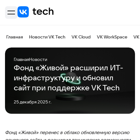
Главная
Новости VK Tech
VK Cloud
VK WorkSpace
VK
Главная
Новости
Фонд «Живой» расширил ИТ-
инфраструктуру и обновил
сайт при поддержке VK Tech
25 декабря 2025 г.
Фонд «Живой» перенес в облако обновленную версию
основного сайта и расширил технические возможности