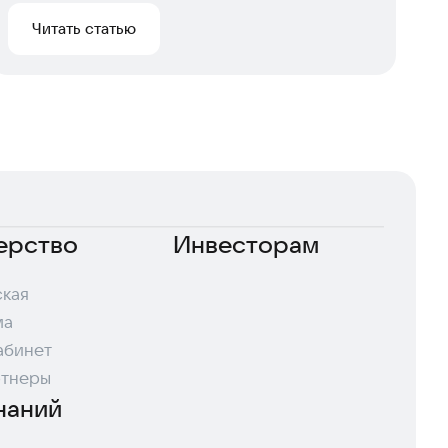
Читать статью
ерство
Инвесторам
кая
ма
абинет
ртнеры
наний