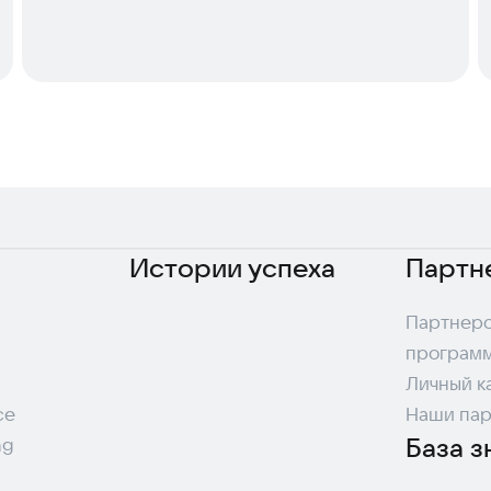
Истории успеха
Партн
Партнерс
програм
Личный к
ce
Наши па
База з
ng