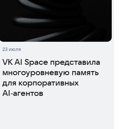
23 июля
VK AI Space представила
многоуровневую память
для корпоративных
AI‑агентов