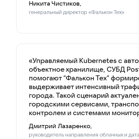
Никита Чистиков,
генеральный директор «Фалькон Тех»
«Управляемый Kubernetes с авт
объектное хранилище, СУБД Pos
помогают “Фалькон Тех” формиро
выдерживает интенсивный трафи
города. Такой сценарий актуале
городскими сервисами, трансп
контролем и системами монитор
Дмитрий Лазаренко,
руководитель направления облачных и дат