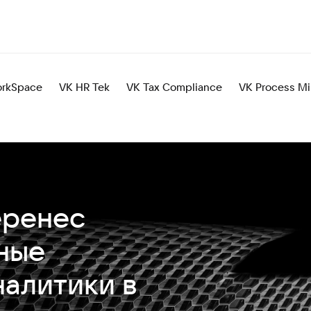
rkSpace
VK HR Tek
VK Tax Compliance
VK Process Mi
еренес
ные
алитики в