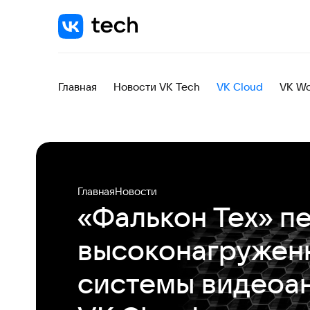
Главная
Новости VK Tech
VK Cloud
VK Wo
Главная
Новости
«Фалькон Тех» п
высоконагружен
системы видеоан