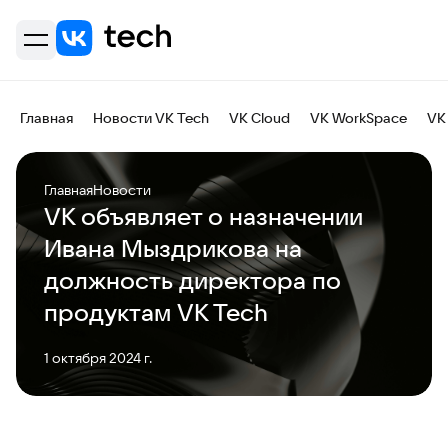
Главная
Новости VK Tech
VK Cloud
VK WorkSpace
VK
Главная
Новости
VK объявляет о назначении
Ивана Мыздрикова на
должность директора по
продуктам VK Tech
1 октября 2024 г.